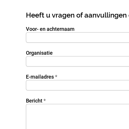
Heeft u vragen of aanvullingen
Voor- en achternaam
DataPassing
rvUn2bmwl
Organisatie
7DXp5OiEV
E-mailadres
*
waq8bUCcZ
tDPmDdJm8
Bericht
*