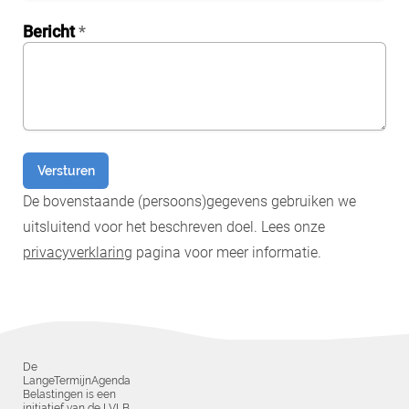
Bericht
*
0GtJoawaq8bUCcZ
fKG333tDPmDdJm8
Versturen
De bovenstaande (persoons)gegevens gebruiken we
uitsluitend voor het beschreven doel. Lees onze
privacyverklaring
pagina voor meer informatie.
De
LangeTermijnAgenda
Belastingen is een
initiatief van de LVLB