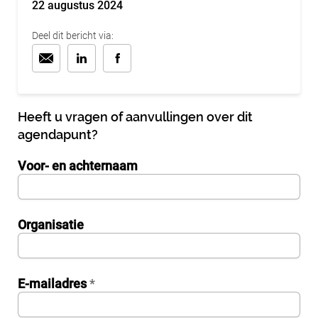
22 augustus 2024
Deel dit bericht via:
Heeft u vragen of aanvullingen over dit
agendapunt?
Voor- en achternaam
InternalFormDataPassing
Organisatie
bn1q0rrvUn2bmwl
E-mailadres
*
WEK7sP7DXp5OiEV