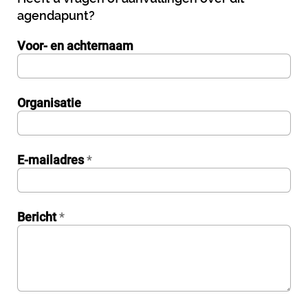
agendapunt?
Voor- en achternaam
InternalFormDataPassing
Organisatie
bn1q0rrvUn2bmwl
E-mailadres
*
WEK7sP7DXp5OiEV
Bericht
*
0GtJoawaq8bUCcZ
fKG333tDPmDdJm8