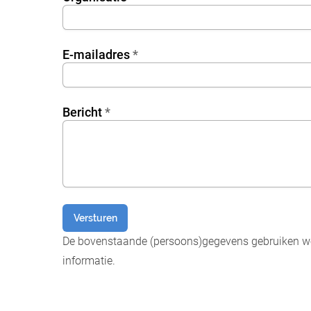
7DXp5OiEV
E-mailadres
*
waq8bUCcZ
tDPmDdJm8
Bericht
*
Versturen
De bovenstaande (persoons)gegevens gebruiken we 
informatie.