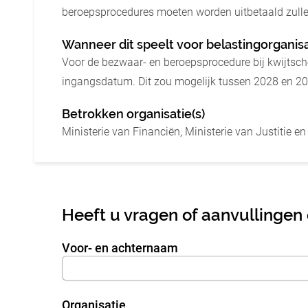
beroepsprocedures moeten worden uitbetaald zullen
Wanneer dit speelt voor belastingorganis
Voor de bezwaar- en beroepsprocedure bij kwijtschel
ingangsdatum. Dit zou mogelijk tussen 2028 en 2
Betrokken organisatie(s)
Ministerie van Financiën, Ministerie van Justitie en
Heeft u vragen of aanvullingen
Voor- en achternaam
DataPassing
rvUn2bmwl
Organisatie