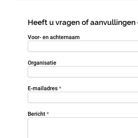
Heeft u vragen of aanvullingen
Voor- en achternaam
DataPassing
rvUn2bmwl
Organisatie
7DXp5OiEV
E-mailadres
*
waq8bUCcZ
tDPmDdJm8
Bericht
*