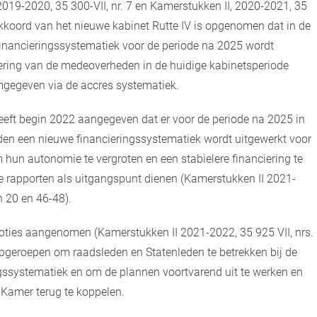
2019-2020, 35 300-VII, nr. 7 en Kamerstukken II, 2020-2021, 35
erakkoord van het nieuwe kabinet Rutte IV is opgenomen dat in de
inancieringssystematiek voor de periode na 2025 wordt
iering van de medeoverheden in de huidige kabinetsperiode
mgegeven via de accres systematiek.
eeft begin 2022 aangegeven dat er voor de periode na 2025 in
en een nieuwe financieringssystematiek wordt uitgewerkt voor
hun autonomie te vergroten en een stabielere financiering te
ere rapporten als uitgangspunt dienen (Kamerstukken II 2021-
n 20 en 46-48).
oties aangenomen (Kamerstukken II 2021-2022, 35 925 VII, nrs.
pgeroepen om raadsleden en Statenleden te betrekken bij de
ngssystematiek en om de plannen voortvarend uit te werken en
Kamer terug te koppelen.