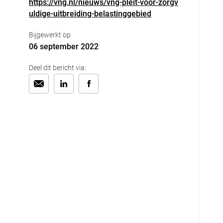
https://vng.nl/nieuws/vng-pleit-voor-zorgv
uldige-uitbreiding-belastinggebied
Bijgewerkt op
06 september 2022
Deel dit bericht via: