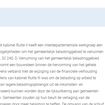
t kabinet Rutte II heeft een interdepartementale werkgroep een
ogelijkheden om het gemeentelijk belastinggebied te verruimen
 32 240, D. Verruiming van het gemeentelijk belastinggebied
r vormt een bouwsteen binnen de hervorming van het gehele
evens verband met de wijziging van de financiële verhouding
ens van kabinet Rutte III was om de belasting op arbeid te
rvan lagere belastingopbrengst uit de inkomsten- en
seerd kunnen worden door de rijksuitkering aan gemeenten
n. Gemeenten zouden op hun beurt de verlaging van de
nseren door meer belasting te heffen. De omvang van de schuif