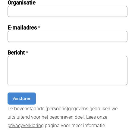
Organisatie
bn1q0rrvUn2bmwl
E-mailadres
*
WEK7sP7DXp5OiEV
Bericht
*
0GtJoawaq8bUCcZ
fKG333tDPmDdJm8
Versturen
De bovenstaande (persoons)gegevens gebruiken we
uitsluitend voor het beschreven doel. Lees onze
privacyverklaring
pagina voor meer informatie.