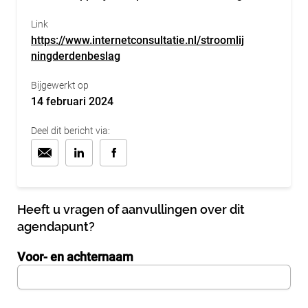
Link
https://www.internetconsultatie.nl/stroomlij
ningderdenbeslag
Bijgewerkt op
14 februari 2024
Deel dit bericht via:
Heeft u vragen of aanvullingen over dit
agendapunt?
Voor- en achternaam
InternalFormDataPassing